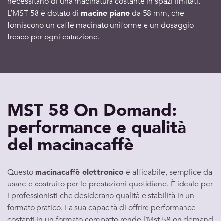
necessitano di una macinatura costante in spazi limitati.
L’
MST 58
è dotato di
macine piane
da 58 mm, che
forniscono un caffè macinato uniforme e un dosaggio
fresco per ogni estrazione.
MST 58 On Domand:
performance e qualità
del macinacaffè
Questo
macinacaffè elettronico
è affidabile, semplice da
usare e costruito per le prestazioni quotidiane. È ideale per
i professionisti che desiderano qualità e stabilità in un
formato pratico. La sua
capacità
di offrire performance
costanti in un formato compatto rende l’
Mst 58 on demand