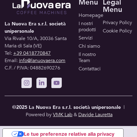
Menu
Legal
Menu
Homepage
Privacy Policy
I nostri
La Nuova Era s.r.l. società
prodotti
Cookie Policy
unipersonale
Servizi
Via Rivale 10/A, 30036 Santa
Maria di Sala (VE)
Chi siamo
Tel:
+39 0418770847
Il nostro
Email:
info@lanuovaera.com
Team
C.F. / P.IVA: 04882690276
Contattaci
©2025 La Nuova Era s.r.l.
società unipersonale
|
Powered by
VMK Lab
&
Davide Lauretta
Le tue preferenze relative alla privacy