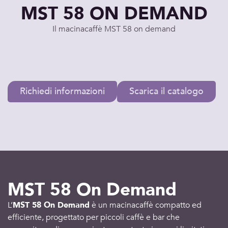
MST 58 ON DEMAND
Il macinacaffè MST 58 on demand
Richiedi informazioni
Scarica il catalogo
MST 58 On Demand
L’
MST 58 On Demand
è un
macinacaffè
compatto ed
efficiente, progettato per piccoli caffè e bar che